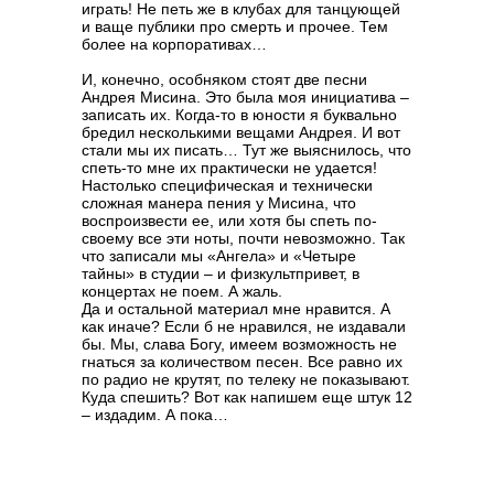
играть! Не петь же в клубах для танцующей
и ваще публики про смерть и прочее. Тем
более на корпоративах…
И, конечно, особняком стоят две песни
Андрея Мисина. Это была моя инициатива –
записать их. Когда-то в юности я буквально
бредил несколькими вещами Андрея. И вот
стали мы их писать… Тут же выяснилось, что
спеть-то мне их практически не удается!
Настолько специфическая и технически
сложная манера пения у Мисина, что
воспроизвести ее, или хотя бы спеть по-
своему все эти ноты, почти невозможно. Так
что записали мы «Ангела» и «Четыре
тайны» в студии – и физкультпривет, в
концертах не поем. А жаль.
Да и остальной материал мне нравится. А
как иначе? Если б не нравился, не издавали
бы. Мы, слава Богу, имеем возможность не
гнаться за количеством песен. Все равно их
по радио не крутят, по телеку не показывают.
Куда спешить? Вот как напишем еще штук 12
– издадим. А пока…