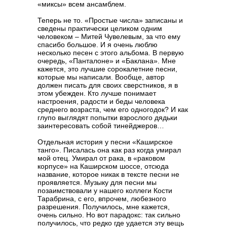
«миксы» всем ансамблем.
Теперь не то. «Простые числа» записаны и
сведены практически целиком одним
человеком – Митей Чувелевым, за что ему
спасибо большое. И я очень люблю
несколько песен с этого альбома. В первую
очередь, «Панталоне» и «Баклана». Мне
кажется, это лучшие сорокалетние песни,
которые мы написали. Вообще, автор
должен писать для своих сверстников, я в
этом убежден. Кто лучше понимает
настроения, радости и беды человека
среднего возраста, чем его одногодок? И как
глупо выглядят попытки взрослого дядьки
заинтересовать собой тинейджеров…
Отдельная история у песни «Каширское
танго». Писалась она как раз когда умирал
мой отец. Умирал от рака, в «раковом
корпусе» на Каширском шоссе, отсюда
название, которое никак в тексте песни не
проявляется. Музыку для песни мы
позаимствовали у нашего коллеги Кости
Тарабрина, с его, впрочем, любезного
разрешения. Получилось, мне кажется,
очень сильно. Но вот парадокс: так сильно
получилось, что редко где удается эту вещь