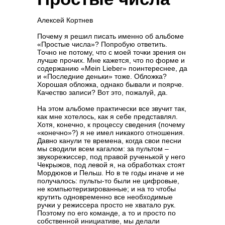
Алексей Кортнев
Почему я решил писать именно об альбоме
«Простые числа»? Попробую ответить.
Точно не потому, что с моей точки зрения он
лучше прочих. Мне кажется, что по форме и
содержанию «Mein Lieber» поинтереснее, да
и «Последние деньки» тоже. Обложка?
Хорошая обложка, однако бывали и поярче.
Качество записи? Вот это, пожалуй, да.
На этом альбоме практически все звучит так,
как мне хотелось, как я себе представлял.
Хотя, конечно, к процессу сведения (почему
«конечно»?) я не имел никакого отношения.
Давно канули те времена, когда свои песни
мы сводили всем кагалом: за пультом –
звукорежиссер, под правой рученькой у него
Чекрыжов, под левой я, на обработках стоят
Мордюков и Пельш. Но в те годы иначе и не
получалось: пульты-то были не цифровые,
не компьютеризированные; и на то чтобы
крутить одновременно все необходимые
ручки у режиссера просто не хватало рук.
Поэтому по его команде, а то и просто по
собственной инициативе, мы делали